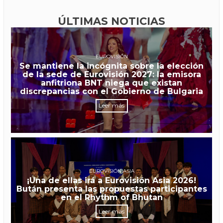
ÚLTIMAS NOTICIAS
EUROVISIÓN
Se mantiene la incógnita sobre la elección
de la sede de Eurovisión 2027: la emisora
anfitriona BNT niega que existan
discrepancias con el Gobierno de Bulgaria
Leer más
EUROVISIÓN ASIA
¡Una de ellas irá a Eurovisión Asia 2026!
Bután presenta las propuestas participantes
en el Rhythm of Bhutan
Leer más