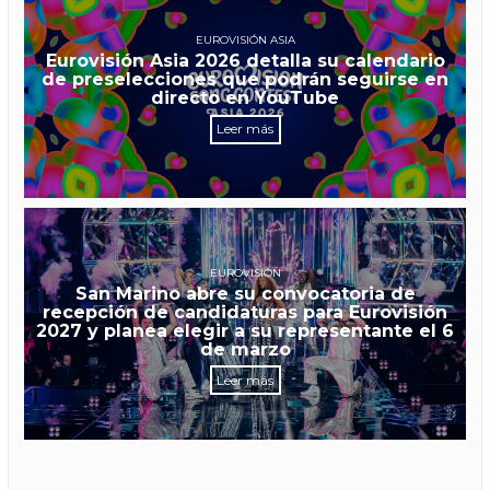
EUROVISIÓN ASIA
Eurovisión Asia 2026 detalla su calendario
de preselecciones que podrán seguirse en
directo en YouTube
Leer más
EUROVISIÓN
San Marino abre su convocatoria de
recepción de candidaturas para Eurovisión
2027 y planea elegir a su representante el 6
de marzo
Leer más