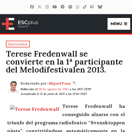
MENU
ESCplus España
Eurovisión
Terese Fredenwall se
convierte en la 1ª participante
del Melodifestivalen 2013.
Redactado por:
Miguel Pons
Publicado el
26 de agosto de 2012
a las 19:17 CEST
Actualizado el 21 de junio de 2021 a las 21:54 CEST
Terese Fredenwall ha
conseguido alzarse con el
triunfo del programa radiofonico “Svensktoppen
nästa” convirtiéndose automáticamente en la