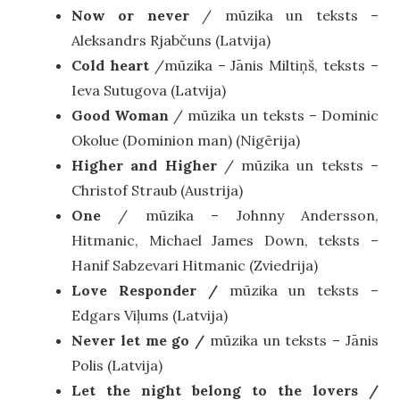
Now or never
/ mūzika un teksts –
Aleksandrs Rjabčuns (Latvija)
Cold heart
/mūzika – Jānis Miltiņš, teksts –
Ieva Sutugova (Latvija)
Good Woman
/ mūzika un teksts – Dominic
Okolue (Dominion man) (Nigērija)
Higher and Higher
/ mūzika un teksts –
Christof Straub (Austrija)
One
/ mūzika – Johnny Andersson,
Hitmanic, Michael James Down, teksts –
Hanif Sabzevari Hitmanic (Zviedrija)
Love Responder /
mūzika un teksts –
Edgars Viļums (Latvija)
Never let me go /
mūzika un teksts – Jānis
Polis (Latvija)
Let the night belong to the lovers /