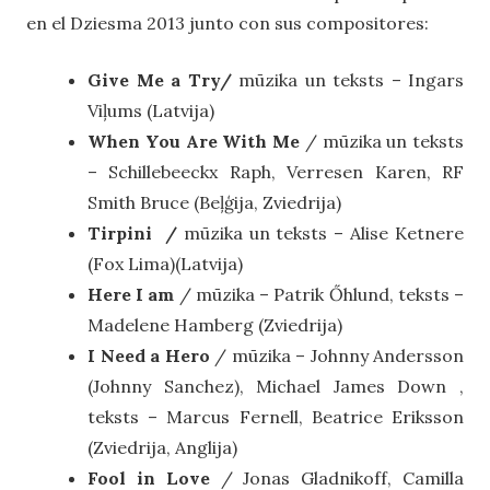
en el Dziesma 2013 junto con sus compositores:
Give Me a Try/
mūzika un teksts – Ingars
Viļums (Latvija)
When You Are With Me
/ mūzika un teksts
– Schillebeeckx Raph, Verresen Karen, RF
Smith Bruce (Beļģija, Zviedrija)
Tirpini /
mūzika un teksts – Alise Ketnere
(Fox Lima)(Latvija)
Here I am
/ mūzika – Patrik Őhlund, teksts –
Madelene Hamberg (Zviedrija)
I Need a Hero
/ mūzika – Johnny Andersson
(Johnny Sanchez), Michael James Down ,
teksts – Marcus Fernell, Beatrice Eriksson
(Zviedrija, Anglija)
Fool in Love
/ Jonas Gladnikoff, Camilla