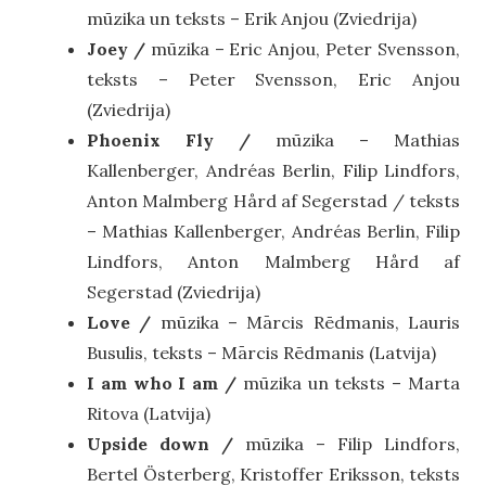
mūzika un teksts – Erik Anjou (Zviedrija)
Joey /
mūzika – Eric Anjou, Peter Svensson,
teksts – Peter Svensson, Eric Anjou
(Zviedrija)
Phoenix Fly /
mūzika – Mathias
Kallenberger, Andréas Berlin, Filip Lindfors,
Anton Malmberg Hård af Segerstad / teksts
– Mathias Kallenberger, Andréas Berlin, Filip
Lindfors, Anton Malmberg Hård af
Segerstad (Zviedrija)
Love /
mūzika – Mārcis Rēdmanis, Lauris
Busulis, teksts – Mārcis Rēdmanis (Latvija)
I am who I am /
mūzika un teksts – Marta
Ritova (Latvija)
Upside down /
mūzika – Filip Lindfors,
Bertel Österberg, Kristoffer Eriksson, teksts