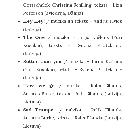
Gottschalck, Christina Schilling, teksts – Liza
Petersen (Zviedrija, Dānija)
Hey Hey!
/ mūzika un teksts – Andris Kivičs
(Latvija)
The One
/ mūzika – Jurijs Koškins (Yuri
Koshkin), teksts – Evilena Protektore
(Latvija)
Better than you
/ mūzika – Jurijs Koškins
(Yuri Koshkin), teksts – Evilena Protektore
(Latvija)
Here we go
/ mūzika – Ralfs Eilands,
Arturas Burke, teksts– Ralfs Eilands, (Latvija,
Lietuva)
Sad Trumpe
t / mūzika – Ralfs Eilands,
Arturas Burke, teksts – Ralfs Eilands, (Latvija,
Lietuva)