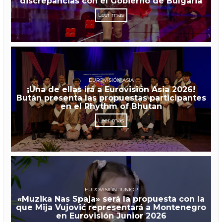
discrepancias con el Gobierno de Bulgaria
Leer más
EUROVISIÓN ASIA
¡Una de ellas irá a Eurovisión Asia 2026!
Bután presenta las propuestas participantes
en el Rhythm of Bhutan
Leer más
EUROVISIÓN JUNIOR
«Muzika Nas Spaja» será la propuesta con la
que Mija Vujović representará a Montenegro
en Eurovisión Junior 2026