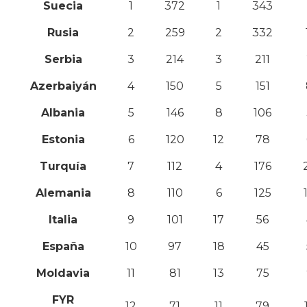
Suecia
1
372
1
343
Rusia
2
259
2
332
Serbia
3
214
3
211
Azerbaiyán
4
150
5
151
Albania
5
146
8
106
Estonia
6
120
12
78
Turquía
7
112
4
176
Alemania
8
110
6
125
Italia
9
101
17
56
España
10
97
18
45
Moldavia
11
81
13
75
FYR
12
71
11
79