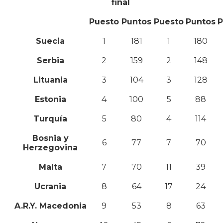
final
Puesto
Puntos
Puesto
Puntos
P
Suecia
1
181
1
180
Serbia
2
159
2
148
Lituania
3
104
3
128
Estonia
4
100
5
88
Turquía
5
80
4
114
Bosnia y
6
77
7
70
Herzegovina
Malta
7
70
11
39
Ucrania
8
64
17
24
A.R.Y. Macedonia
9
53
8
63