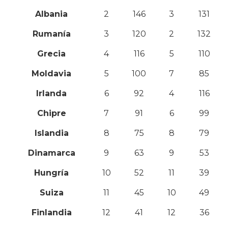
Albania
2
146
3
131
Rumanía
3
120
2
132
Grecia
4
116
5
110
Moldavia
5
100
7
85
Irlanda
6
92
4
116
Chipre
7
91
6
99
Islandia
8
75
8
79
Dinamarca
9
63
9
53
Hungría
10
52
11
39
Suiza
11
45
10
49
Finlandia
12
41
12
36