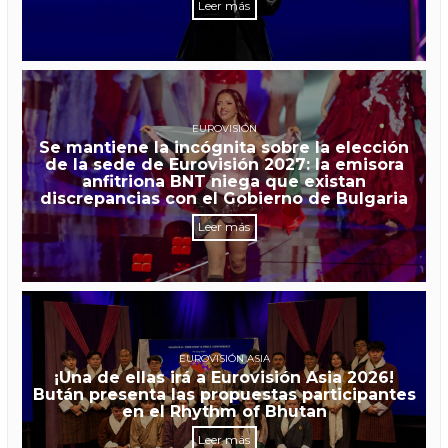
Leer más
EUROVISIÓN
Se mantiene la incógnita sobre la elección
de la sede de Eurovisión 2027: la emisora
anfitriona BNT niega que existan
discrepancias con el Gobierno de Bulgaria
Leer más
EUROVISIÓN ASIA
¡Una de ellas irá a Eurovisión Asia 2026!
Bután presenta las propuestas participantes
en el Rhythm of Bhutan
Leer más