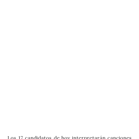
Los 17 candidatos de hoy interpretarán canciones