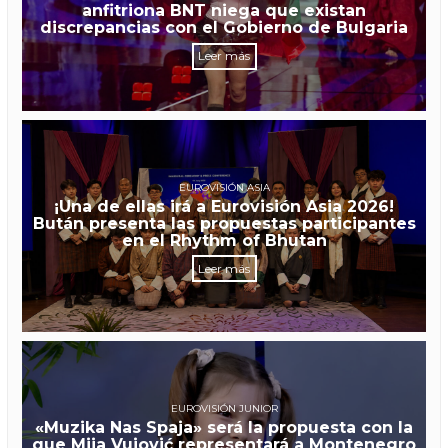
anfitriona BNT niega que existan
discrepancias con el Gobierno de Bulgaria
Leer más
EUROVISIÓN ASIA
¡Una de ellas irá a Eurovisión Asia 2026!
Bután presenta las propuestas participantes
en el Rhythm of Bhutan
Leer más
EUROVISIÓN JUNIOR
«Muzika Nas Spaja» será la propuesta con la
que Mija Vujović representará a Montenegro