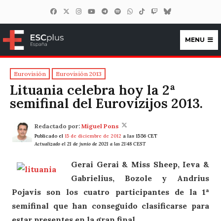
MENU
ESCplus España
Eurovisión
Eurovisión 2013
Lituania celebra hoy la 2ª
semifinal del Eurovizijos 2013.
Redactado por:
Miguel Pons
Publicado el
15 de diciembre de 2012
a las 15:56 CET
Actualizado el 21 de junio de 2021 a las 21:48 CEST
Gerai Gerai & Miss Sheep, Ieva &
Gabrielius, Bozole y Andrius
Pojavis son los cuatro participantes de la 1ª
semifinal que han conseguido clasificarse para
estar presentes en la gran final.