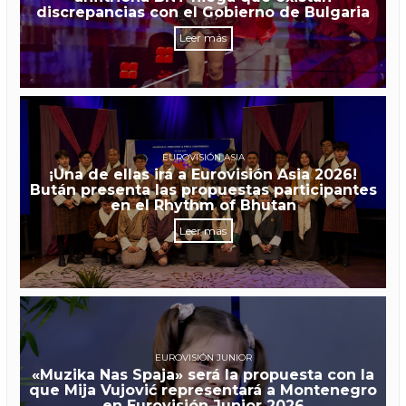
discrepancias con el Gobierno de Bulgaria
Leer más
EUROVISIÓN ASIA
¡Una de ellas irá a Eurovisión Asia 2026!
Bután presenta las propuestas participantes
en el Rhythm of Bhutan
Leer más
EUROVISIÓN JUNIOR
«Muzika Nas Spaja» será la propuesta con la
que Mija Vujović representará a Montenegro
en Eurovisión Junior 2026