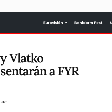
d
Eurovisión
Benidorm Fest
M
ternativo sobre la música y fiestas de toda Europa, Noticias diarias, op
y Vlatko
sentarán a FYR
7 CET