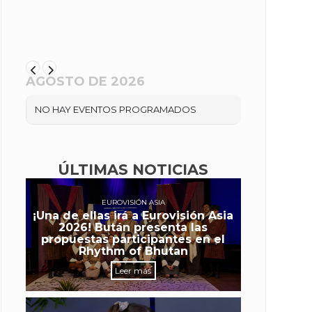
AGOSTO DE 2026
NO HAY EVENTOS PROGRAMADOS
ÚLTIMAS NOTICIAS
EUROVISIÓN ASIA
¡Una de ellas irá a Eurovisión Asia
2026! Bután presenta las
propuestas participantes en el
Rhythm of Bhutan
Leer más