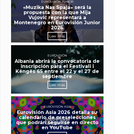
EUROVISIÓN JUNIOR
«Muzika Nas Spaja» será la
propuesta con la que Mija
Vujović representará a
Montenegro en Eurovisión Junior
2026
Leer más
EUROVISIÓN
Albania abrirá la convocatoria de
inscripción para el Festivali i
Këngës 65 entre el 22 y el 27 de
septiembre
Leer más
EUROVISIÓN ASIA
Eurovisión Asia 2026 detalla su
calendario de preselecciones
que podrán seguirse en directo
en YouTube