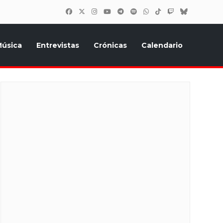
úsica
Entrevistas
Crónicas
Calendario
inión, Eurostars, y todo lo relacionado con el festival de