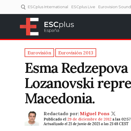
ESCplus International
ESCplus Live
Eurovision Soun
ESCplus España
Tu punto de referencia al
Eurovisión y NFs.
Eurovisión
Eurovisión 2013
Esma Redzepova 
Lozanovski repre
Macedonia.
Redactado por:
Miguel Pons
Publicado el
29 de diciembre de 2012
a las 02:5
Actualizado el 21 de junio de 2021 a las 21:48 CEST