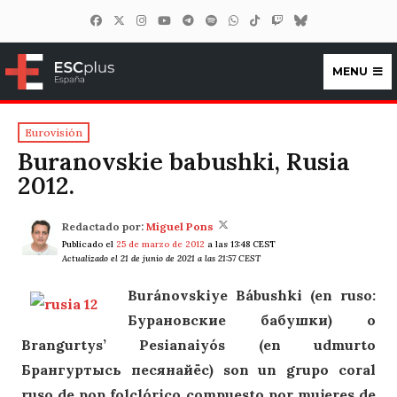
MENU
ESCplus España
Eurovisión
Buranovskie babushki, Rusia
2012.
Redactado por:
Miguel Pons
Publicado el
25 de marzo de 2012
a las 13:48 CEST
Actualizado el 21 de junio de 2021 a las 21:57 CEST
Buránovskiye Bábushki (en ruso:
Бурановские бабушки) o
Brangurtys’ Pesianaiyós (en udmurto
Брангуртысь песянайёс) son un grupo coral
ruso de pop folclórico compuesto por mujeres de