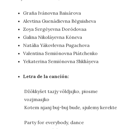
Graña Ivánovna Baisárova
Alevtina Guenádievna Béguisheva
Zoya Sergéyevna Doródovaa
Galina Nikoláyevna Kóneva
Natália Yákovlevna Pugachova
Valentina Semiónovna Piátchenko
Yekaterina Semiónovna Shkliáyeva
Letra de la canción:
Džökkyšet tazjy völdjsjko, piosme
vozjmasjko
Kotem njanj buj-buj bude, sjulemy kerekte
Party for everybody, dance