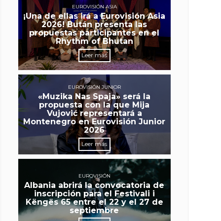
EUROVISIÓN ASIA
¡Una de ellas irá a Eurovisión Asia
2026! Bután presenta las
propuestas participantes en el
Rhythm of Bhutan
Leer más
EUROVISIÓN JUNIOR
«Muzika Nas Spaja» será la
propuesta con la que Mija
Vujović representará a
Montenegro en Eurovisión Junior
2026
Leer más
EUROVISIÓN
Albania abrirá la convocatoria de
inscripción para el Festivali i
Këngës 65 entre el 22 y el 27 de
septiembre