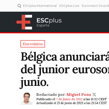
ESCplus International
ESCplus Live
Eurovision Soun
ESCplus España
Tu punto de referencia al
Eurovisión y NFs.
Eurovisión
Bélgica anunciará
del junior euroso
junio.
Redactado por:
Miguel Pons
Publicado el
7 de junio de 2012
a las 11:32 CEST
Actualizado el 21 de junio de 2021 a las 21:54 CEST