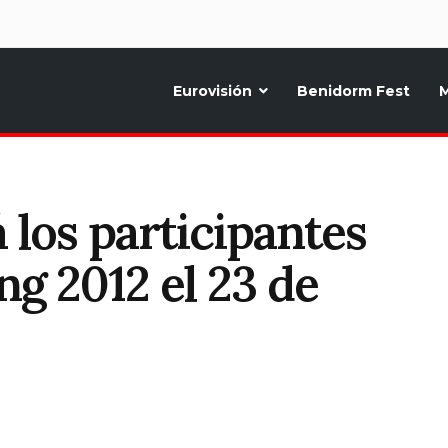
d
Eurovisión
Benidorm Fest
M
ternativo sobre la música y fiestas de toda Europa, Noticias diarias, op
 los participantes
ng 2012 el 23 de