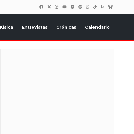
úsica
Entrevistas
Crónicas
Calendario
inión, Eurostars, y todo lo relacionado con el festival de