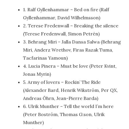
1. Ralf Gyllenhammar – Bed on fire (Ralf
Gyllenhammar, David Wilhelmsson)
2. Terese Fredenwall – Breaking the silence
(Terese Fredenwall, Simon Petrén)
3. Behrang Miri – Jalla Dansa Salwa (Behrang
Miri, Anderz Wrethov, Firas Razak Tuma,
Tacfarinas Yamoun)
4. Lucia Pinera – Must be love (Peter Kvint,
Jonas Myrin)
5. Army of lovers – Rockin’ The Ride
(Alexander Bard, Henrik Wikström, Per QX,
Andreas Öhrn, Jean-Pierre Barda)
6. Ulrik Munther – Tell the world I’m here
(Peter Boström, Thomas G:son, Ulrik
Munther)