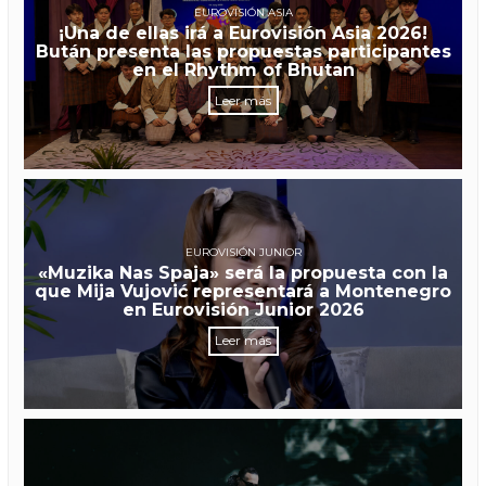
EUROVISIÓN ASIA
¡Una de ellas irá a Eurovisión Asia 2026!
Bután presenta las propuestas participantes
en el Rhythm of Bhutan
Leer más
EUROVISIÓN JUNIOR
«Muzika Nas Spaja» será la propuesta con la
que Mija Vujović representará a Montenegro
en Eurovisión Junior 2026
Leer más