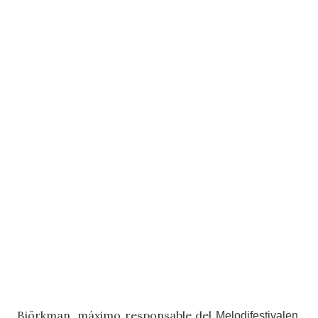
Björkman, máximo responsable del
,
Melodifestivalen