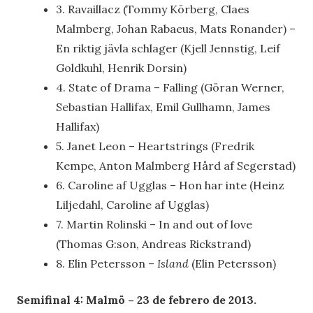
3. Ravaillacz (Tommy Körberg, Claes
Malmberg, Johan Rabaeus, Mats Ronander) –
En riktig jävla schlager (Kjell Jennstig, Leif
Goldkuhl, Henrik Dorsin)
4. State of Drama – Falling (Göran Werner,
Sebastian Hallifax, Emil Gullhamn, James
Hallifax)
5. Janet Leon – Heartstrings (Fredrik
Kempe, Anton Malmberg Hård af Segerstad)
6. Caroline af Ugglas – Hon har inte (Heinz
Liljedahl, Caroline af Ugglas)
7. Martin Rolinski – In and out of love
(Thomas G:son, Andreas Rickstrand)
8. Elin Petersson
–
Island
(Elin Petersson)
Semifinal 4: Malmö – 23 de febrero de 2013.