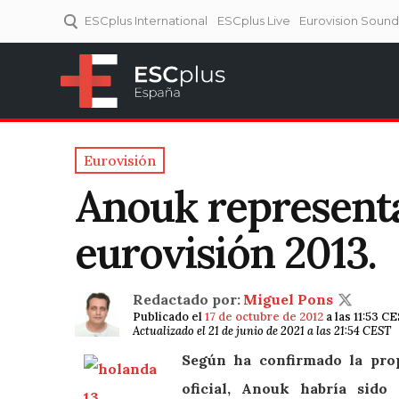
ESCplus International
ESCplus Live
Eurovision Soun
ESCplus España
Tu punto de referencia al
Eurovisión y NFs.
Eurovisión
Anouk representa
eurovisión 2013.
Redactado por:
Miguel Pons
Publicado el
17 de octubre de 2012
a las 11:53 C
Actualizado el 21 de junio de 2021 a las 21:54 CEST
Según ha confirmado la prop
oficial, Anouk habría sido