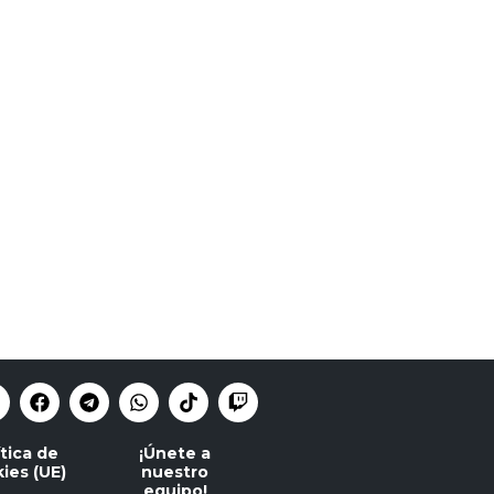
ítica de
¡Únete a
ies (UE)
nuestro
equipo!