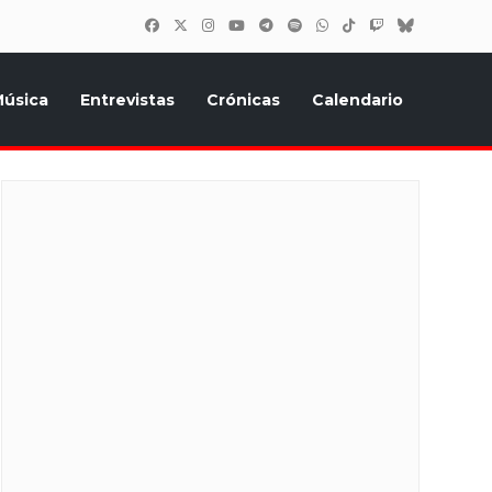
úsica
Entrevistas
Crónicas
Calendario
inión, Eurostars, y todo lo relacionado con el festival de