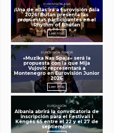
EUROVISIÓN ASIA
¡Una de ellas irá a Eurovisión Asia
2026! Bután presenta las
propuestas participantes en el
Rhythm of Bhutan
Leer más
EUROVISIÓN JUNIOR
«Muzika Nas Spaja» será la
propuesta con la que Mija
Vujović representará a
Montenegro en Eurovisión Junior
2026
Leer más
EUROVISIÓN
Albania abrirá la convocatoria de
inscripción para el Festivali i
Këngës 65 entre el 22 y el 27 de
septiembre