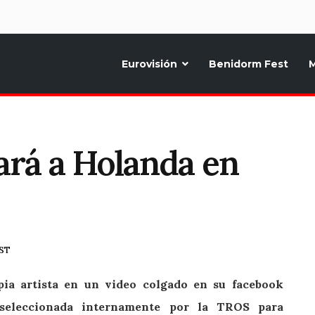
d
Eurovisión
Benidorm Fest
M
ternativo sobre la música y fiestas de toda Europa, Noticias diarias, op
rá a Holanda en
EST
ia artista en un video colgado en su facebook
 seleccionada internamente por la TROS para