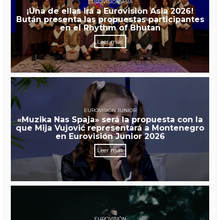
EUROVISIÓN ASIA
¡Una de ellas irá a Eurovisión Asia 2026!
Bután presenta las propuestas participantes
en el Rhythm of Bhutan
Leer más
EUROVISIÓN JUNIOR
«Muzika Nas Spaja» será la propuesta con la
que Mija Vujović representará a Montenegro
en Eurovisión Junior 2026
Leer más
EUROVISIÓN