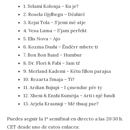
1. Selami Kolonja – Ku je?
2. Rosela Gjylbegu – Dëshirë
3. Kejsi Tola – S’jemi më atje
4. Vesa Luma – S’jam perfekt
5. Elis Nova – Ajo
6. Kozma Dushi – Ëndërr mbete ti
7. Bon Bon Band – Humbur
8. Dr. Flori & Fabi – Jam ti!
9. Merland Kademi – Këtu fillon parajsa
10. Rezarta Smaja – Ti?
11. Ardian Bujupi – I çmendur për ty
12. Xheni & Enxhi Kumrija – Arti i një fundi
13. Arjela Krasniqi – Më thuaj pse?
Puedes seguir la 1ª semifinal en directo a las 20:30 h.
CET desde uno de estos enlaces: