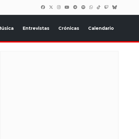
úsica
Entrevistas
Crónicas
Calendario
inión, Eurostars, y todo lo relacionado con el festival de