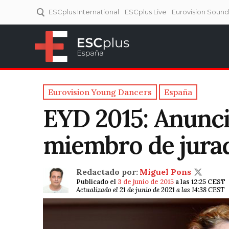
ESCplus International
ESCplus Live
Eurovision Soun
ESCplus España
Tu punto de referencia al
Eurovisión y NFs.
Eurovision Young Dancers
España
EYD 2015: Anunci
miembro de jura
Redactado por:
Miguel Pons
Publicado el
3 de junio de 2015
a las 12:25 CEST
Actualizado el 21 de junio de 2021 a las 14:38 CEST