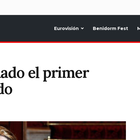
d
Eurovisión
Benidorm Fest
M
ternativo sobre la música y fiestas de toda Europa, Noticias diarias, op
ado el primer
do