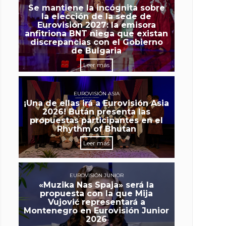
Se mantiene la incógnita sobre
la elección de la sede de
Eurovisión 2027: la emisora
anfitriona BNT niega que existan
discrepancias con el Gobierno
de Bulgaria
Leer más
EUROVISIÓN ASIA
¡Una de ellas irá a Eurovisión Asia
2026! Bután presenta las
propuestas participantes en el
Rhythm of Bhutan
Leer más
EUROVISIÓN JUNIOR
«Muzika Nas Spaja» será la
propuesta con la que Mija
Vujović representará a
Montenegro en Eurovisión Junior
2026