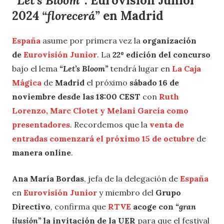
“Let’s Bloom”
:
Eurovisión Junior
2024
“florecerá”
en Madrid
España
asume por primera vez la
organización
de
Eurovisión Junior
. La
22º edición del concurso
bajo el lema
“Let’s Bloom”
tendrá lugar en
La Caja
Mágica
de
Madrid
el próximo
sábado 16 de
noviembre
desde las 18:00 CEST
con
Ruth
Lorenzo, Marc Clotet y Melani García como
presentadores
. Recordemos que la
venta de
entradas comenzará el próximo 15 de octubre
de
manera online
.
Ana María Bordas
, jefa de la delegación de
España
en
Eurovisión Junior
y miembro del
Grupo
Directivo
, confirma que
RTVE
acoge con
“gran
ilusión”
la invitación de la UER
para que el festival