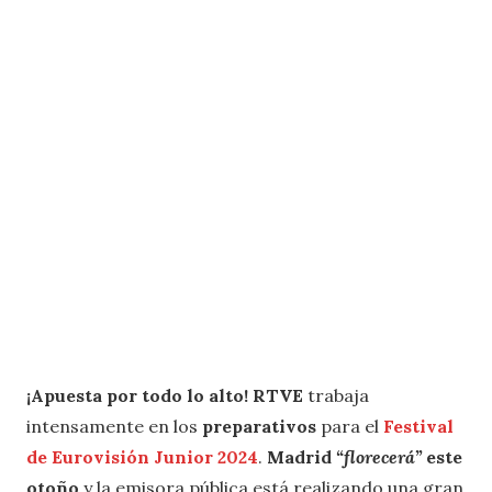
¡Apuesta por todo lo alto! RTVE
trabaja
intensamente en los
preparativos
para el
Festival
de Eurovisión Junior 2024
.
Madrid
“florecerá”
este
otoño
y la emisora pública está realizando una gran