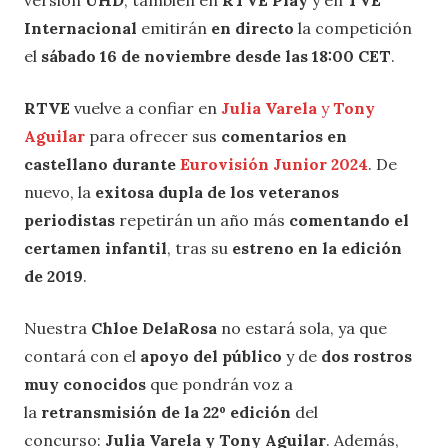
versión
UHD
, también en
RTVE Play
y en
TVE
Internacional
emitirán
en directo
la competición
el
sábado 16 de noviembre desde las 18:00 CET
.
RTVE
vuelve a confiar en
Julia Varela
y
Tony
Aguilar
para ofrecer sus
comentarios en
castellano durante
Eurovisión Junior 2024
. De
nuevo, la
exitosa dupla de los veteranos
periodistas
repetirán un año más
comentando el
certamen infantil
, tras su
estreno en la edición
de 2019
.
Nuestra
Chloe DelaRosa
no estará sola, ya que
contará con el
apoyo del público
y de
dos rostros
muy conocidos
que pondrán voz a
la
retransmisión de la 22º edición
del
concurso:
Julia Varela y Tony Aguilar
. Además,