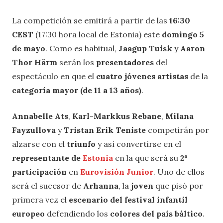
La competición se emitirá a partir de las
16:30
CEST
(17:30 hora local de Estonia) este
domingo 5
de mayo
. Como es habitual,
Jaagup Tuisk
y
Aaron
Thor Härm
serán los
presentadores
del
espectáculo en que el
cuatro jóvenes artistas
de la
categoría mayor (de 11 a 13 años)
.
Annabelle Ats
,
Karl-Markkus Rebane
,
Milana
Fayzullova
y
Tristan Erik Teniste
competirán por
alzarse con el
triunfo
y así convertirse en el
representante de
Estonia
en la que será su
2º
participación
en
Eurovisión Junior
. Uno de ellos
será el sucesor de
Arhanna
, la
joven
que pisó por
primera vez el
escenario del festival infantil
europeo
defendiendo los
colores del país báltico
.