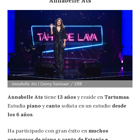
Annabelle Ats
Annabelle Ats | Georg Savisaar / ERR
Annabelle Ats
tiene
13 años
y reside en
Tartumaa
.
Estudia
piano
y
canto
solista en un estudio
desde
los 6 años
.
Ha participado con gran éxito en
muchos
concursos de piano y canto de Estonia e