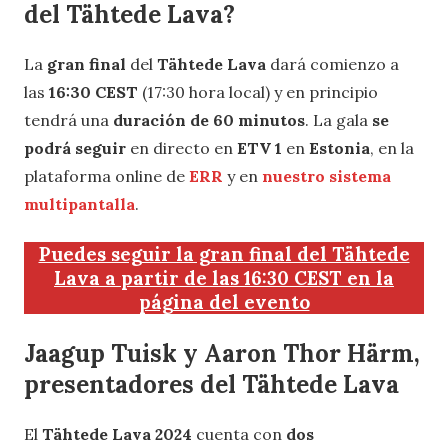
del
Tähtede Lava
?
La
gran final
del
Tähtede Lava
dará comienzo a
las
16:30 CEST
(17:30 hora local) y en principio
tendrá una
duración de 60 minutos
. La gala
se
podrá seguir
en directo en
ETV 1
en
Estonia
, en la
plataforma online de
ERR
y en
nuestro sistema
multipantalla
.
Puedes seguir la gran final del Tähtede
Lava a partir de las 16:30 CEST en la
página del evento
Jaagup Tuisk y Aaron Thor Härm,
presentadores del Tähtede Lava
El
Tähtede Lava 2024
cuenta con
dos