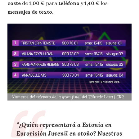
coste
de
1,00 €
para
teléfono
y
1,40 €
los
mensajes de texto
.
Números del televoto de la gran final del Tähtede Lava | ERR
“
¿Quién representará a Estonia en
Eurovisión Juvenil en otoño?
Nuestros