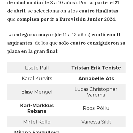
de
edad media
(de 8 a 10 años). Por su parte, el
21
de abril
, se seleccionaron a los
cuatro finalistas
que
compiten por ir a Eurovisión Junior 2024
.
La
categoría mayor
(de 11 a 13 años)
contó con 11
aspirantes
, de los que
solo cuatro consiguieron su
plaza en la gran final
:
Lisete Pall
Tristan Erik Teniste
Karel Kurvits
Annabelle Ats
Lucas Christopher
Eliise Mengel
Varema
Karl-Markkus
Roosi Põllu
Rebane
Mirtel Kollo
Vanessa Sikk
Milana Fayzullova