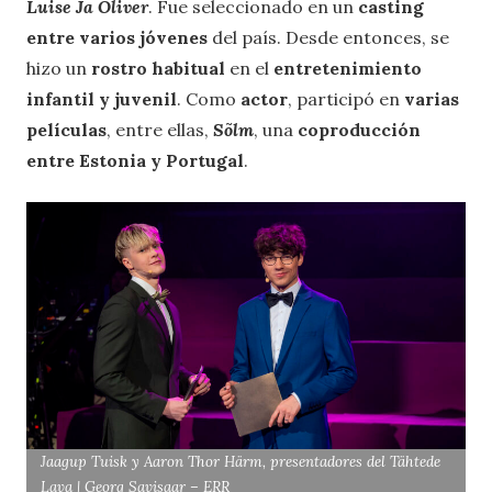
Luise Ja Oliver
. Fue seleccionado en un
casting
entre varios jóvenes
del país. Desde entonces, se
hizo un
rostro habitual
en el
entretenimiento
infantil y juvenil
. Como
actor
, participó en
varias
películas
, entre ellas,
Sõlm
, una
coproducción
entre Estonia y Portugal
.
Jaagup Tuisk y Aaron Thor Härm, presentadores del Tähtede
Lava | Georg Savisaar – ERR