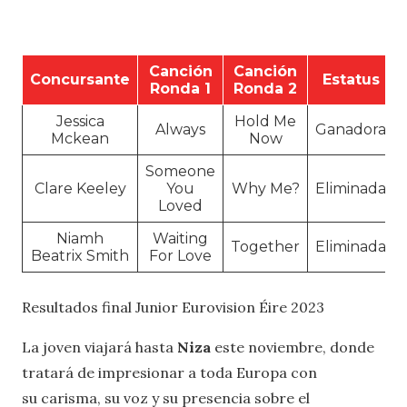
Canción
Canción
Concursante
Estatus
Ronda 1
Ronda 2
Jessica
Hold Me
Always
Ganadora
Mckean
Now
Someone
Clare Keeley
You
Why Me?
Eliminada
Loved
Niamh
Waiting
Together
Eliminada
Beatrix Smith
For Love
Resultados final Junior Eurovision Éire 2023
La joven viajará hasta
Niza
este noviembre, donde
tratará de impresionar a toda Europa con
su carisma, su voz y su presencia sobre el