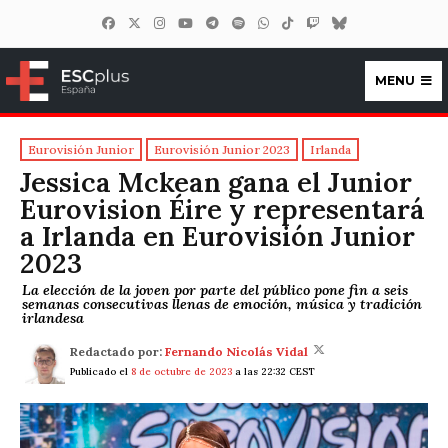
MENU
ESCplus España
Eurovisión Junior
Eurovisión Junior 2023
Irlanda
Jessica Mckean gana el Junior
Eurovision Éire y representará
a Irlanda en Eurovisión Junior
2023
La elección de la joven por parte del público pone fin a seis
semanas consecutivas llenas de emoción, música y tradición
irlandesa
Redactado por:
Fernando Nicolás Vidal
Publicado el
8 de octubre de 2023
a las 22:32 CEST