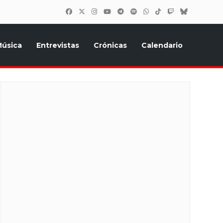
úsica
Entrevistas
Crónicas
Calendario
inión, Eurostars, y todo lo relacionado con el festival de