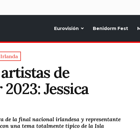
d
Eurovisión
Benidorm Fest
M
ternativo sobre la música y fiestas de toda Europa, Noticias diarias, op
Irlanda
artistas de
 2023: Jessica
de la final nacional irlandesa y representante
con una tema totalmente típico de la Isla