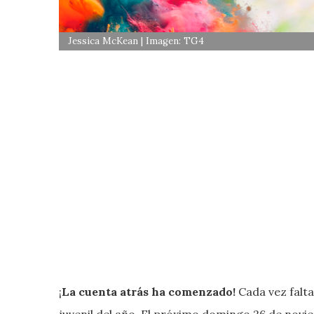
Jessica McKean | Imagen: TG4
¡
La cuenta atrás ha comenzado!
Cada vez falta
juvenil del año
.
El próximo domingo 26 de noviem