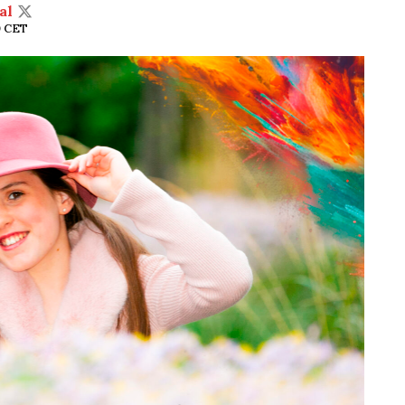
al
0 CET