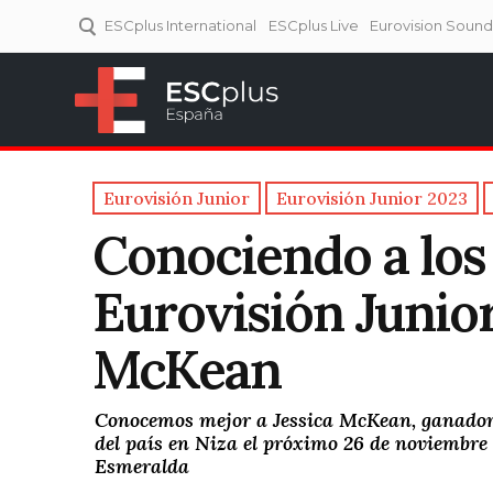
ESCplus International
ESCplus Live
Eurovision Soun
ESCplus España
Tu punto de referencia al
Eurovisión y NFs.
Eurovisión Junior
Eurovisión Junior 2023
Conociendo a los 
Eurovisión Junior
McKean
Conocemos mejor a Jessica McKean, ganadora 
del país en Niza el próximo 26 de noviembre 
Esmeralda