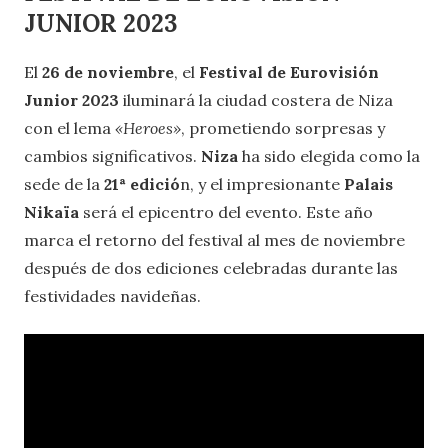
JUNIOR 2023
El
26 de noviembre
, el
Festival de Eurovisión
Junior 2023
iluminará la ciudad costera de Niza
con el lema
«Heroes»
, prometiendo sorpresas y
cambios significativos.
Niza
ha sido elegida como la
sede de la
21ª edició
n, y el impresionante
Palais
Nikaïa
será el epicentro del evento. Este año
marca el retorno del festival al mes de noviembre
después de dos ediciones celebradas durante las
festividades navideñas.