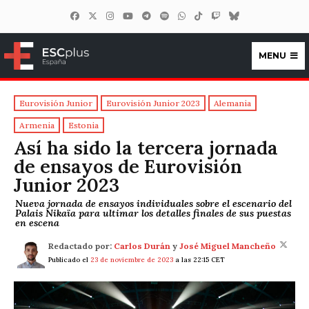
MENU
ESCplus España
Eurovisión Junior
Eurovisión Junior 2023
Alemania
Armenia
Estonia
Así ha sido la tercera jornada
de ensayos de Eurovisión
Junior 2023
Nueva jornada de ensayos individuales sobre el escenario del
Palais Nikaïa para ultimar los detalles finales de sus puestas
en escena
Redactado por:
Carlos Durán
y
José Miguel Mancheño
Publicado el
23 de noviembre de 2023
a las 22:15 CET