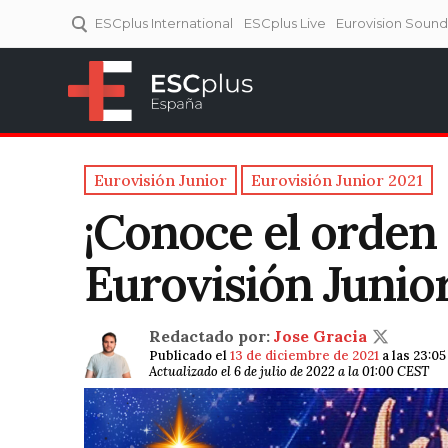
ESCplus International
ESCplus Live
Eurovision Soun
ESCplus España
Tu punto de referencia al
Eurovisión y NFs.
Eurovisión Junior
Eurovisión Junior 2021
¡Conoce el orden
Eurovisión Junior
Redactado por:
Jose Gracia
Publicado el
13 de diciembre de 2021
a las 23:0
Actualizado el 6 de julio de 2022 a la 01:00 CEST