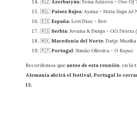
🇦🇿
Azerbaiyán:
Sona Azizova –
One Of 
🇳🇱
Países Bajos:
Ayana –
Mata Sugu Aō 
🇪🇸
España:
Levi Díaz –
Reír
🇷🇸
Serbia:
Jovana & Dunja –
Oči Deteta (
🇲🇰
Macedonia del Norte:
Datje Muzika
🇵🇹
Portugal
: Simão Oliveira –
O Rapaz
Recordemos que
antes de esta reunión
, en la 
Alemania abrirá el festival, Portugal lo cerra
13.