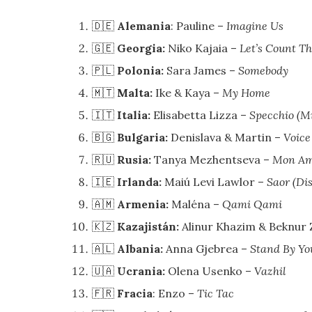
🇩🇪
Alemania
: Pauline –
Imagine Us
🇬🇪
Georgia:
Niko Kajaia –
Let’s Count T
🇵🇱
Polonia:
Sara James –
Somebody
🇲🇹
Malta:
Ike & Kaya –
My Home
🇮🇹
Italia:
Elisabetta Lizza –
Specchio (M
🇧🇬
Bulgaria:
Denislava & Martin –
Voice
🇷🇺
Rusia:
Tanya Mezhentseva –
Mon Am
🇮🇪
Irlanda:
Maiú Levi Lawlor –
Saor (Di
🇦🇲
Armenia:
Maléna –
Qami Qami
🇰🇿
Kazajistán:
Alinur Khazim & Beknur 
🇦🇱
Albania:
Anna Gjebrea –
Stand By Yo
🇺🇦
Ucrania:
Olena Usenko –
Vazhil
🇫🇷
Fracia
: Enzo –
Tic Tac