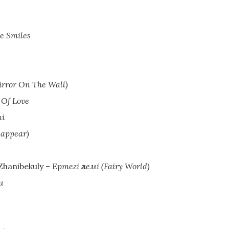
he Smiles
irror On The Wall)
 Of Love
i
sappear)
Zhanibekuly –
Ертегі әлемі (Fairy World)
u