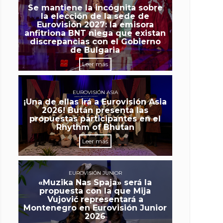
Se mantiene la incógnita sobre
la elección de la sede de
Eurovisión 2027: la emisora
anfitriona BNT niega que existan
discrepancias con el Gobierno
de Bulgaria
Leer más
EUROVISIÓN ASIA
¡Una de ellas irá a Eurovisión Asia
2026! Bután presenta las
propuestas participantes en el
Rhythm of Bhutan
Leer más
EUROVISIÓN JUNIOR
«Muzika Nas Spaja» será la
propuesta con la que Mija
Vujović representará a
Montenegro en Eurovisión Junior
2026