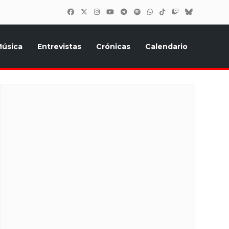
úsica
Entrevistas
Crónicas
Calendario
inión, Eurostars, y todo lo relacionado con el festival de