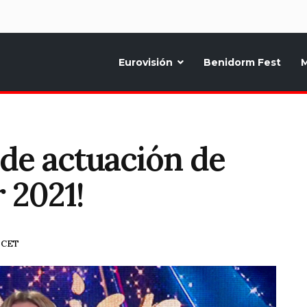
d
Eurovisión
Benidorm Fest
M
ternativo sobre la música y fiestas de toda Europa, Noticias diarias, op
 de actuación de
 2021!
5 CET