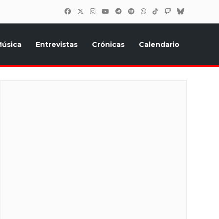
úsica
Entrevistas
Crónicas
Calendario
inión, Eurostars, y todo lo relacionado con el festival de