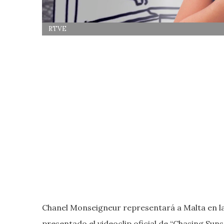
RTVE
Chanel Monseigneur representará a Malta en la 
presentado el videoclip oficial de “Chasing Suns