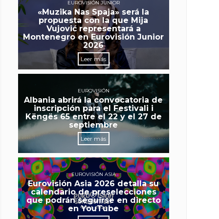
EUROVISIÓN JUNIOR
«Muzika Nas Spaja» será la
propuesta con la que Mija
Vujović representará a
Montenegro en Eurovisión Junior
2026
Leer más
EUROVISIÓN
Albania abrirá la convocatoria de
inscripción para el Festivali i
Këngës 65 entre el 22 y el 27 de
septiembre
Leer más
EUROVISIÓN ASIA
Eurovisión Asia 2026 detalla su
calendario de preselecciones
que podrán seguirse en directo
en YouTube