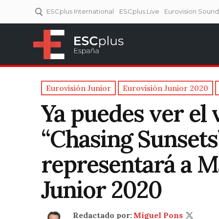
ESCplus International
ESCplus Live
Eurovision Soun
ESCplus España
Tu punto de referencia al
Eurovisión y NFs.
Eurovisión Junior
Eurovisión Junior 2020
Ya puedes ver el 
“Chasing Sunsets”
representará a M
Junior 2020
Redactado por:
Miguel Pons