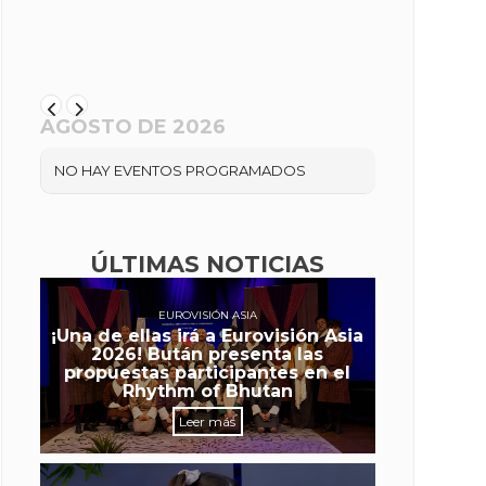
AGOSTO DE 2026
NO HAY EVENTOS PROGRAMADOS
ÚLTIMAS NOTICIAS
EUROVISIÓN ASIA
¡Una de ellas irá a Eurovisión Asia
2026! Bután presenta las
propuestas participantes en el
Rhythm of Bhutan
Leer más