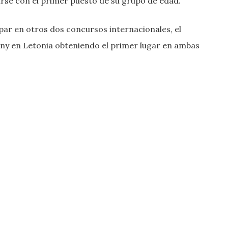
arse con el primer puesto de su grupo de edad.
par en otros dos concursos internacionales, el
ony en Letonia obteniendo el primer lugar en ambas