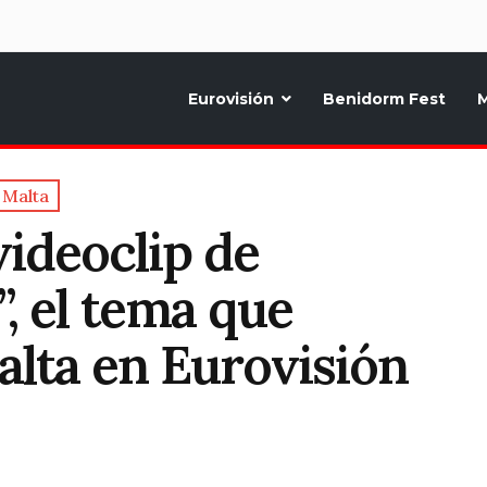
d
Eurovisión
Benidorm Fest
M
ternativo sobre la música y fiestas de toda Europa, Noticias diarias, op
Malta
videoclip de
, el tema que
alta en Eurovisión