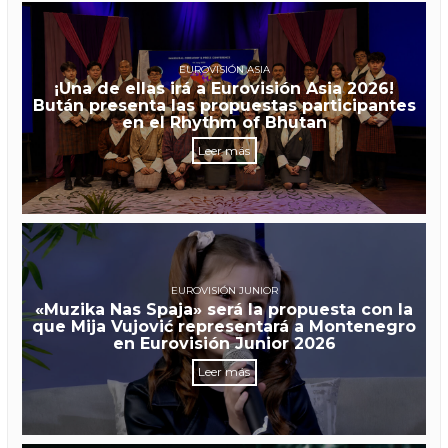
EUROVISIÓN ASIA
¡Una de ellas irá a Eurovisión Asia 2026!
Bután presenta las propuestas participantes
en el Rhythm of Bhutan
Leer más
EUROVISIÓN JUNIOR
«Muzika Nas Spaja» será la propuesta con la
que Mija Vujović representará a Montenegro
en Eurovisión Junior 2026
Leer más