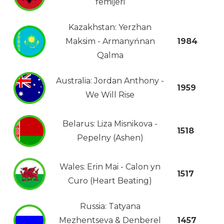
fëmijëri
Kazakhstan: Yerzhan
Maksim - Armanyńnan
1984
Qalma
Australia: Jordan Anthony -
1959
We Will Rise
Belarus: Liza Misnikova -
1518
Pepelny (Ashen)
Wales: Erin Mai - Calon yn
1517
Curo (Heart Beating)
Russia: Tatyana
Mezhentseva & Denberel
1457