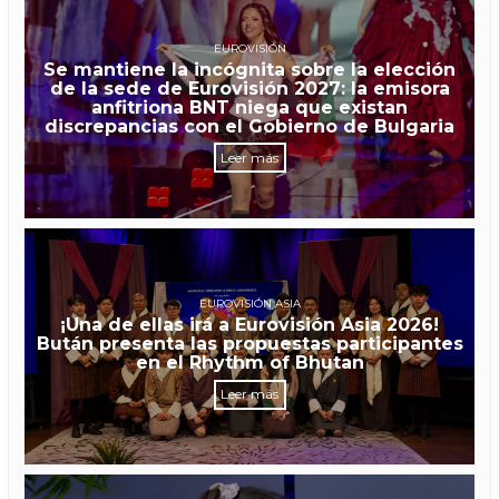
EUROVISIÓN
Se mantiene la incógnita sobre la elección
de la sede de Eurovisión 2027: la emisora
anfitriona BNT niega que existan
discrepancias con el Gobierno de Bulgaria
Leer más
EUROVISIÓN ASIA
¡Una de ellas irá a Eurovisión Asia 2026!
Bután presenta las propuestas participantes
en el Rhythm of Bhutan
Leer más