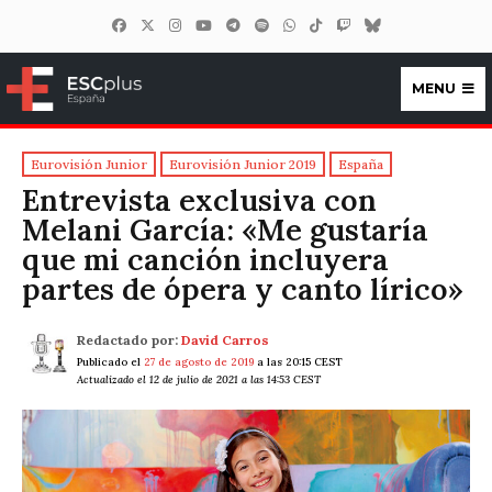
MENU
ESCplus España
Eurovisión Junior
Eurovisión Junior 2019
España
Entrevista exclusiva con
Melani García: «Me gustaría
que mi canción incluyera
partes de ópera y canto lírico»
Redactado por:
David Carros
Publicado el
27 de agosto de 2019
a las 20:15 CEST
Actualizado el 12 de julio de 2021 a las 14:53 CEST