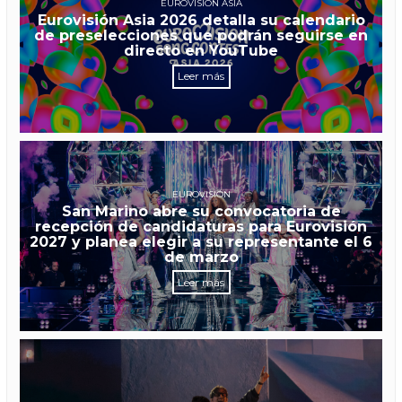
EUROVISIÓN ASIA
Eurovisión Asia 2026 detalla su calendario
de preselecciones que podrán seguirse en
directo en YouTube
Leer más
EUROVISIÓN
San Marino abre su convocatoria de
recepción de candidaturas para Eurovisión
2027 y planea elegir a su representante el 6
de marzo
Leer más