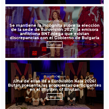
EUROVISIÓN
Se mantiene la incógnita sobre la elección
de la sede de Eurovisión 2027: la emisora
anfitriona BNT niega que existan
discrepancias con el Gobierno de Bulgaria
Leer más
EUROVISIÓN ASIA
¡Una de ellas irá a Eurovisión Asia 2026!
Bután presenta las propuestas participantes
en el Rhythm of Bhutan
Leer más