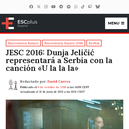
MENU
ESCplus España
Eurovisión Junior
Eurovisión Junior 2016
Serbia
JESC 2016: Dunja Jeličić
representará a Serbia con la
canción «U la la la»
Redactado por:
David Carros
Publicado el
6 de octubre de 2016
a las 14:59 CEST
Actualizado el 21 de junio de 2021 a las 19:21 CEST