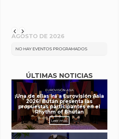
AGOSTO DE 2026
NO HAY EVENTOS PROGRAMADOS
ÚLTIMAS NOTICIAS
EUROVISIÓN ASIA
¡Una de ellas irá a Eurovisión Asia
2026! Bután presenta las
propuestas participantes en el
Rhythm of Bhutan
Leer más