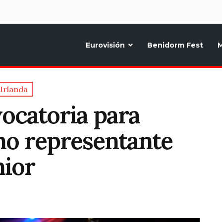
d
Eurovisión
Benidorm Fest
M
ternativo sobre la música y fiestas de toda Europa, Noticias diarias, op
Irlanda
vocatoria para
imo representante
nior
T