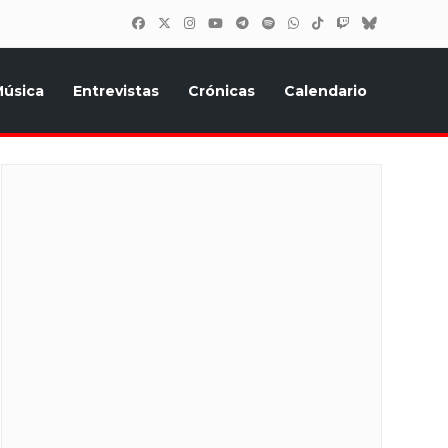
úsica
Entrevistas
Crónicas
Calendario
inión, Eurostars, y todo lo relacionado con el festival de