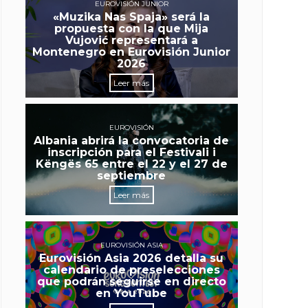
EUROVISIÓN JUNIOR
«Muzika Nas Spaja» será la
propuesta con la que Mija
Vujović representará a
Montenegro en Eurovisión Junior
2026
Leer más
EUROVISIÓN
Albania abrirá la convocatoria de
inscripción para el Festivali i
Këngës 65 entre el 22 y el 27 de
septiembre
Leer más
EUROVISIÓN ASIA
Eurovisión Asia 2026 detalla su
calendario de preselecciones
que podrán seguirse en directo
en YouTube