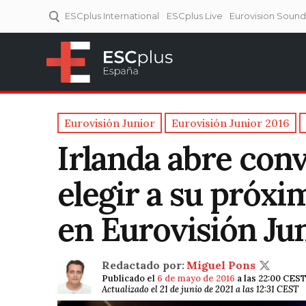
ESCplus International
ESCplus Live
Eurovision Soun
ESCplus España
Tu punto de referencia al
Eurovisión y NFs.
Eurovisión Junior
Eurovisión Junior 2016
Irlanda abre con
elegir a su próx
en Eurovisión Ju
Redactado por:
Miguel Pons
Publicado el
6 de mayo de 2016
a las 22:00 CES
Actualizado el 21 de junio de 2021 a las 12:31 CEST