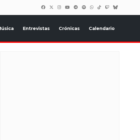
úsica
Entrevistas
Crónicas
Calendario
inión, Eurostars, y todo lo relacionado con el festival de