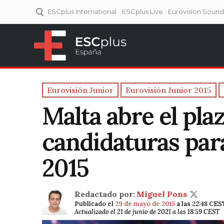
ESCplus International
ESCplus Live
Eurovision Soun
ESCplus España
Tu punto de referencia al
Eurovisión y NFs.
Eurovisión Junior
Eurovisión Junior 2015
Malta abre el pla
candidaturas par
2015
Redactado por:
Miguel Pons
Publicado el
29 de mayo de 2015
a las 22:48 CES
Actualizado el 21 de junio de 2021 a las 18:59 CEST