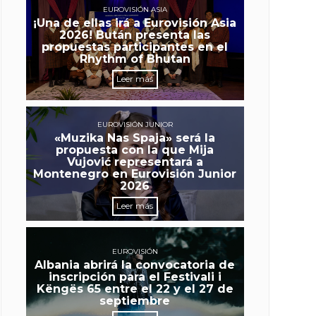
EUROVISIÓN ASIA
¡Una de ellas irá a Eurovisión Asia
2026! Bután presenta las
propuestas participantes en el
Rhythm of Bhutan
Leer más
EUROVISIÓN JUNIOR
«Muzika Nas Spaja» será la
propuesta con la que Mija
Vujović representará a
Montenegro en Eurovisión Junior
2026
Leer más
EUROVISIÓN
Albania abrirá la convocatoria de
inscripción para el Festivali i
Këngës 65 entre el 22 y el 27 de
septiembre