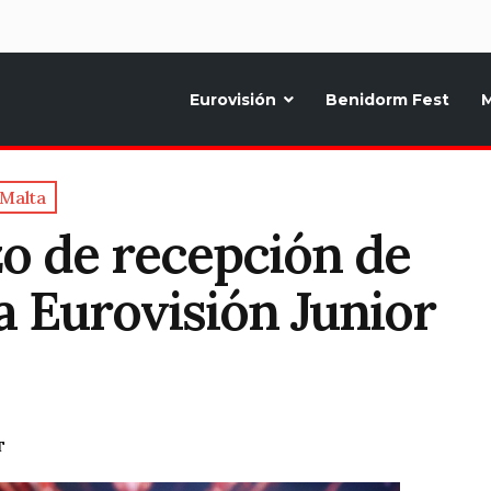
d
Eurovisión
Benidorm Fest
M
ternativo sobre la música y fiestas de toda Europa, Noticias diarias, op
Malta
zo de recepción de
a Eurovisión Junior
T