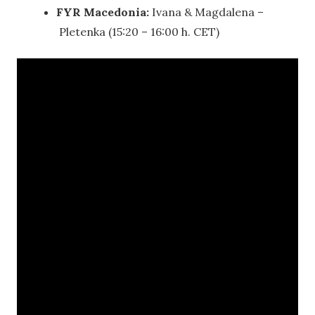
FYR Macedonia:
Ivana & Magdalena –
Pletenka (15:20 – 16:00 h. CET)