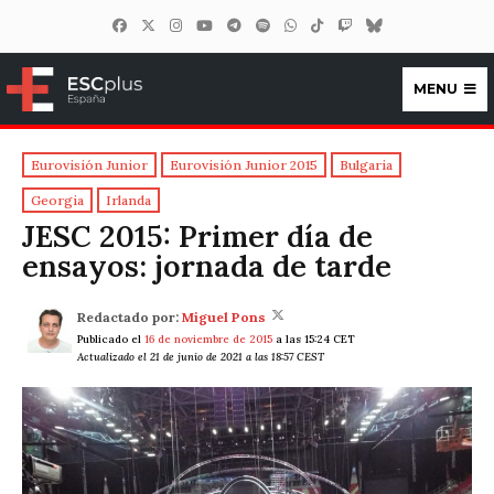
MENU
ESCplus España
Eurovisión Junior
Eurovisión Junior 2015
Bulgaria
Georgia
Irlanda
JESC 2015: Primer día de
ensayos: jornada de tarde
Redactado por:
Miguel Pons
Publicado el
16 de noviembre de 2015
a las 15:24 CET
Actualizado el 21 de junio de 2021 a las 18:57 CEST