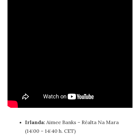
Irlanda:
Aimee Banks – Réalta Na Mara
(14:00 – 14:40 h. CET)