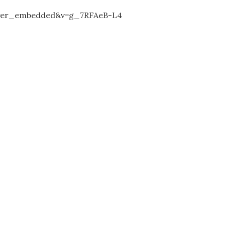
ayer_embedded&v=g_7RFAeB-L4