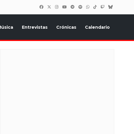
úsica
Entrevistas
Crónicas
Calendario
inión, Eurostars, y todo lo relacionado con el festival de