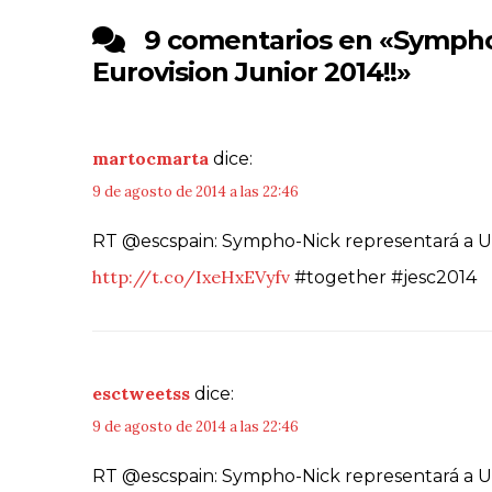
9 comentarios en «
Sympho-
Eurovision Junior 2014!!
»
martocmarta
dice:
9 de agosto de 2014 a las 22:46
RT @escspain: Sympho-Nick representará a Ucr
http://t.co/IxeHxEVyfv
#together #jesc2014
esctweetss
dice:
9 de agosto de 2014 a las 22:46
RT @escspain: Sympho-Nick representará a Ucr