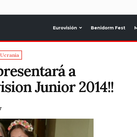
d
Eurovisión
Benidorm Fest
M
ternativo sobre la música y fiestas de toda Europa, Noticias diarias, op
Ucrania
resentará a
sion Junior 2014!!
T