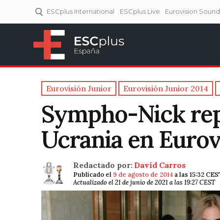
ESCplus International
ESCplus Live
Eurovision Soun
ESCplus España
Tu punto de referencia al
Eurovisión y NFs.
Eurovisión Junior
Eurovisión Junior 2014
Sympho-Nick rep
Ucrania en Eurovi
Redactado por:
David Carros
Publicado el
9 de agosto de 2014
a las 15:32 CES
Actualizado el 21 de junio de 2021 a las 19:27 CEST