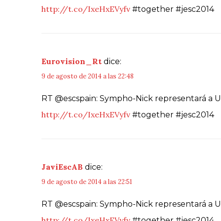
http://t.co/IxeHxEVyfv
#together #jesc2014
Eurovision_Rt
dice:
9 de agosto de 2014 a las 22:48
RT @escspain: Sympho-Nick representará a Ucr
http://t.co/IxeHxEVyfv
#together #jesc2014
JaviEscAB
dice:
9 de agosto de 2014 a las 22:51
RT @escspain: Sympho-Nick representará a Ucr
http://t.co/IxeHxEVyfv
#together #jesc2014