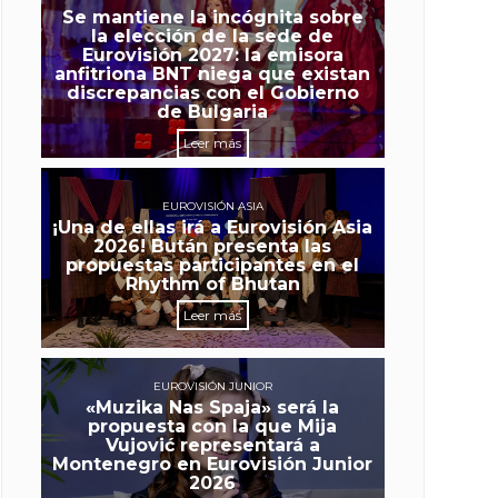
Se mantiene la incógnita sobre
la elección de la sede de
Eurovisión 2027: la emisora
anfitriona BNT niega que existan
discrepancias con el Gobierno
de Bulgaria
Leer más
EUROVISIÓN ASIA
¡Una de ellas irá a Eurovisión Asia
2026! Bután presenta las
propuestas participantes en el
Rhythm of Bhutan
Leer más
EUROVISIÓN JUNIOR
«Muzika Nas Spaja» será la
propuesta con la que Mija
Vujović representará a
Montenegro en Eurovisión Junior
2026