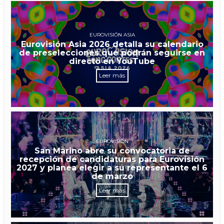
EUROVISIÓN ASIA
Eurovisión Asia 2026 detalla su calendario
de preselecciones que podrán seguirse en
directo en YouTube
Leer más
EUROVISIÓN
San Marino abre su convocatoria de
recepción de candidaturas para Eurovisión
2027 y planea elegir a su representante el 6
de marzo
Leer más