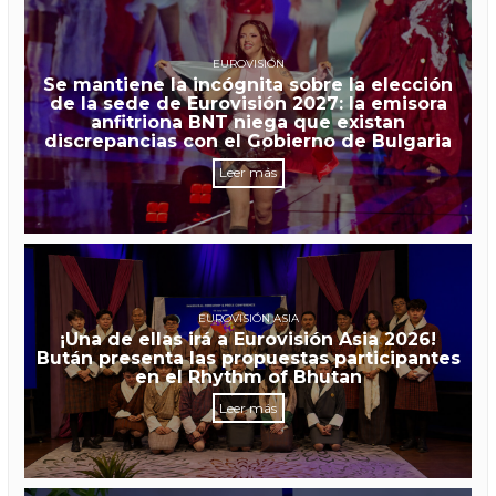
EUROVISIÓN
Se mantiene la incógnita sobre la elección
de la sede de Eurovisión 2027: la emisora
anfitriona BNT niega que existan
discrepancias con el Gobierno de Bulgaria
Leer más
EUROVISIÓN ASIA
¡Una de ellas irá a Eurovisión Asia 2026!
Bután presenta las propuestas participantes
en el Rhythm of Bhutan
Leer más