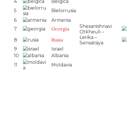
4
Belgica
5
Bielorrusia
6
Armenia
Shesanishnavi
Georgia
7
Otkheuli –
Lerika –
Rusia
8
Sensatsiya
9
Israel
10
Albania
11
Moldavia