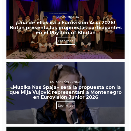
EUROVISIÓN ASIA
¡Una de ellas irá a Eurovisión Asia 2026!
Bután presenta las propuestas participantes
en el Rhythm of Bhutan
Leer más
EUROVISIÓN JUNIOR
«Muzika Nas Spaja» será la propuesta con la
que Mija Vujović representará a Montenegro
en Eurovisión Junior 2026
Leer más