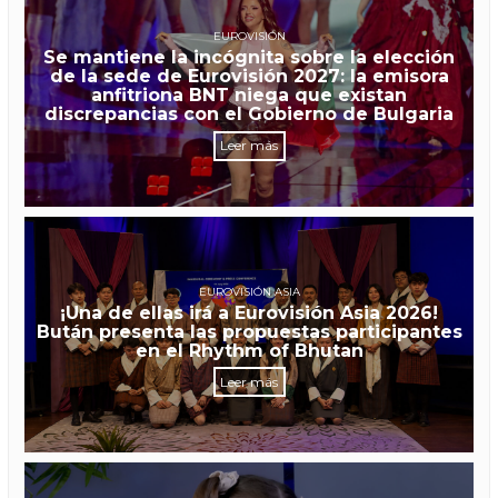
EUROVISIÓN
Se mantiene la incógnita sobre la elección
de la sede de Eurovisión 2027: la emisora
anfitriona BNT niega que existan
discrepancias con el Gobierno de Bulgaria
Leer más
EUROVISIÓN ASIA
¡Una de ellas irá a Eurovisión Asia 2026!
Bután presenta las propuestas participantes
en el Rhythm of Bhutan
Leer más