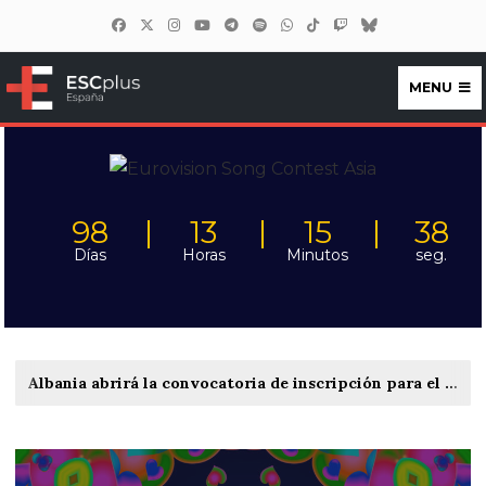
MENU
ESCplus España
98
13
15
37
Días
Horas
Minutos
seg.
Albania abrirá la convocatoria de inscripción para el Festivali i Këngës 65 entre el 22 y el 27 de septiembre