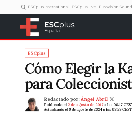
ESCplus International
ESCplus Live
Eurovision Soun
ESCplus España
Tu punto de referencia al
Eurovisión y NFs.
ESCplus
Cómo Elegir la Ka
para Coleccionist
Redactado por:
Ángel Abril
Publicado el
2 de agosto de 2017
a las 00:17 CES
Actualizado el 9 de agosto de 2024 a las 09:59 CEST