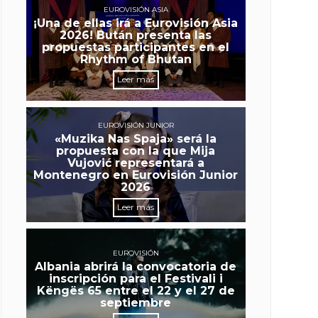
EUROVISIÓN ASIA
¡Una de ellas irá a Eurovisión Asia
2026! Bután presenta las
propuestas participantes en el
Rhythm of Bhutan
Leer más
EUROVISIÓN JUNIOR
«Muzika Nas Spaja» será la
propuesta con la que Mija
Vujović representará a
Montenegro en Eurovisión Junior
2026
Leer más
EUROVISIÓN
Albania abrirá la convocatoria de
inscripción para el Festivali i
Këngës 65 entre el 22 y el 27 de
septiembre