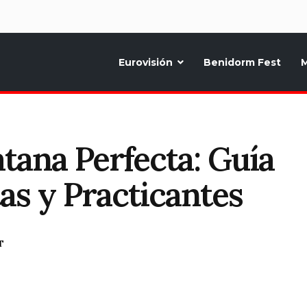
d
Eurovisión
Benidorm Fest
M
ternativo sobre la música y fiestas de toda Europa, Noticias diarias, op
tana Perfecta: Guía
as y Practicantes
T