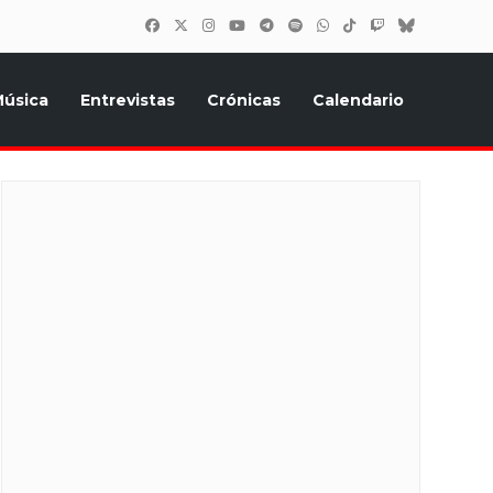
úsica
Entrevistas
Crónicas
Calendario
inión, Eurostars, y todo lo relacionado con el festival de