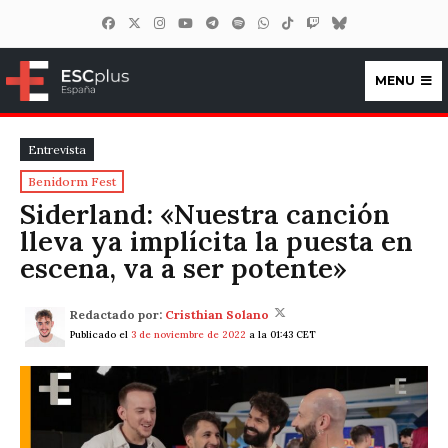
MENU
ESCplus España
Entrevista
Benidorm Fest
Siderland: «Nuestra canción
lleva ya implícita la puesta en
escena, va a ser potente»
Redactado por:
Cristhian Solano
Publicado el
3 de noviembre de 2022
a la 01:43 CET