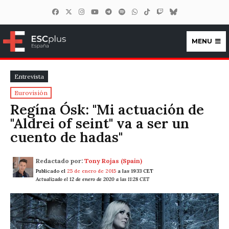
MENU
ESCplus España
Entrevista
Eurovisión
Regína Ósk: "Mi actuación de
"Aldrei of seint" va a ser un
cuento de hadas"
Redactado por:
Tony Rojas (Spain)
Publicado el
25 de enero de 2015
a las 19:33 CET
Actualizado el 12 de enero de 2020 a las 11:28 CET