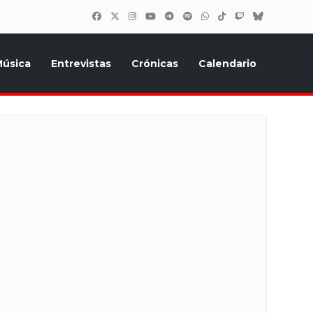
úsica
Entrevistas
Crónicas
Calendario
inión, Eurostars, y todo lo relacionado con el festival de