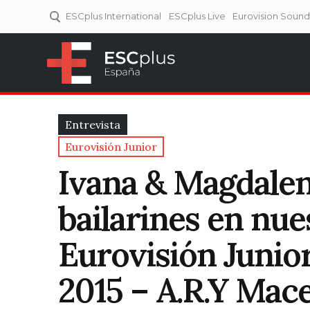
ESCplus International
ESCplus Live
Eurovision Soun
ESCplus España
Tu punto de referencia al
Eurovisión y NFs.
Entrevista
Eurovisión Junior
Ivana & Magdalen
bailarines en nue
Eurovisión Junior
2015 – A.R.Y Mac