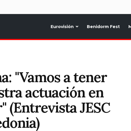
d
Eurovisión
Benidorm Fest
M
ternativo sobre la música y fiestas de toda Europa, Noticias diarias, op
a: "Vamos a tener
stra actuación en
" (Entrevista JESC
edonia)