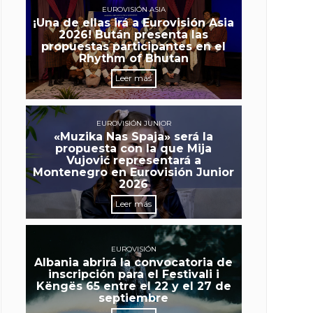
EUROVISIÓN ASIA
¡Una de ellas irá a Eurovisión Asia
2026! Bután presenta las
propuestas participantes en el
Rhythm of Bhutan
Leer más
EUROVISIÓN JUNIOR
«Muzika Nas Spaja» será la
propuesta con la que Mija
Vujović representará a
Montenegro en Eurovisión Junior
2026
Leer más
EUROVISIÓN
Albania abrirá la convocatoria de
inscripción para el Festivali i
Këngës 65 entre el 22 y el 27 de
septiembre