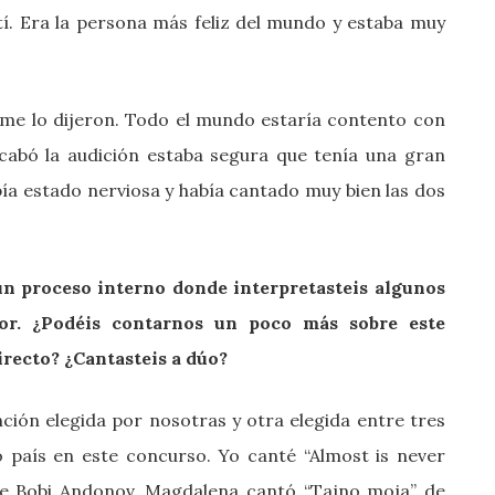
. Era la persona más feliz del mundo y estaba muy
e lo dijeron. Todo el mundo estaría contento con
abó la audición estaba segura que tenía una gran
ía estado nerviosa y había cantado muy bien las dos
un proceso interno donde interpretasteis algunos
ior. ¿Podéis contarnos un poco más sobre este
irecto? ¿Cantasteis a dúo?
ción elegida por nosotras y otra elegida entre tres
 país en este concurso. Yo canté “Almost is never
de Bobi Andonov. Magdalena cantó “Tajno moja” de