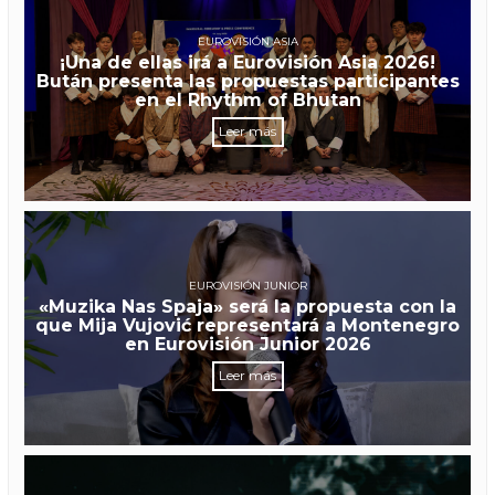
EUROVISIÓN ASIA
¡Una de ellas irá a Eurovisión Asia 2026!
Bután presenta las propuestas participantes
en el Rhythm of Bhutan
Leer más
EUROVISIÓN JUNIOR
«Muzika Nas Spaja» será la propuesta con la
que Mija Vujović representará a Montenegro
en Eurovisión Junior 2026
Leer más