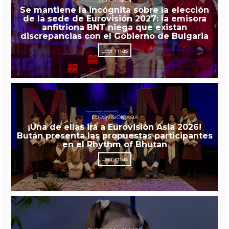
EUROVISIÓN
Se mantiene la incógnita sobre la elección
de la sede de Eurovisión 2027: la emisora
anfitriona BNT niega que existan
discrepancias con el Gobierno de Bulgaria
Leer más
EUROVISIÓN ASIA
¡Una de ellas irá a Eurovisión Asia 2026!
Bután presenta las propuestas participantes
en el Rhythm of Bhutan
Leer más