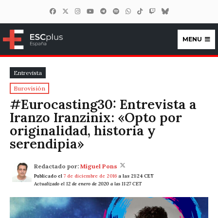
MENU
ESCplus España
Entrevista
Eurovisión
#Eurocasting30: Entrevista a
Iranzo Iranzinix: «Opto por
originalidad, historia y
serendipia»
Redactado por:
Miguel Pons
Publicado el
7 de diciembre de 2016
a las 21:24 CET
Actualizado el 12 de enero de 2020 a las 11:27 CET