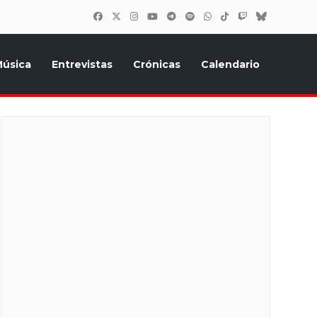
úsica
Entrevistas
Crónicas
Calendario
inión, Eurostars, y todo lo relacionado con el festival de