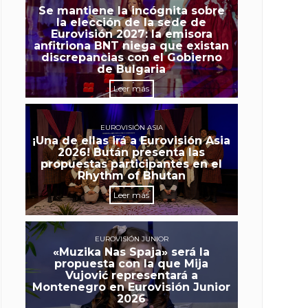
Se mantiene la incógnita sobre
la elección de la sede de
Eurovisión 2027: la emisora
anfitriona BNT niega que existan
discrepancias con el Gobierno
de Bulgaria
Leer más
EUROVISIÓN ASIA
¡Una de ellas irá a Eurovisión Asia
2026! Bután presenta las
propuestas participantes en el
Rhythm of Bhutan
Leer más
EUROVISIÓN JUNIOR
«Muzika Nas Spaja» será la
propuesta con la que Mija
Vujović representará a
Montenegro en Eurovisión Junior
2026