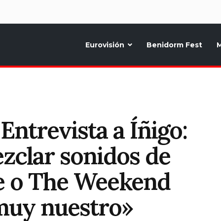
d
Eurovisión
Benidorm Fest
M
ternativo sobre la música y fiestas de toda Europa, Noticias diarias, op
ntrevista a Íñigo:
zclar sonidos de
ke o The Weekend
muy nuestro»