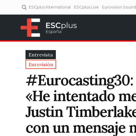
ESCplus International
ESCplus Live
Eurovision Soun
ESCplus España
Tu punto de referencia al
Eurovisión y NFs.
Entrevista
Eurovisión
#Eurocasting30: E
«He intentado me
Justin Timberla
con un mensaje 