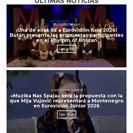
ÚLTIMAS NOTICIAS
EUROVISIÓN ASIA
¡Una de ellas irá a Eurovisión Asia 2026!
Bután presenta las propuestas participantes
en el Rhythm of Bhutan
Leer más
EUROVISIÓN JUNIOR
«Muzika Nas Spaja» será la propuesta con la
que Mija Vujović representará a Montenegro
en Eurovisión Junior 2026
Leer más