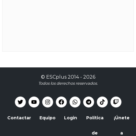
©
ESCplus
2014 -
2026
Todos los derechos reservados.
Contactar
Equipo
Login
Política
¡Únete
de
a