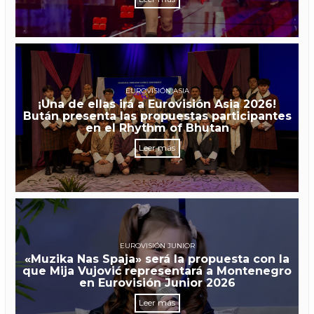
EUROVISIÓN ASIA
¡Una de ellas irá a Eurovisión Asia 2026!
Bután presenta las propuestas participantes
en el Rhythm of Bhutan
Leer más
EUROVISIÓN JUNIOR
«Muzika Nas Spaja» será la propuesta con la
que Mija Vujović representará a Montenegro
en Eurovisión Junior 2026
Leer más