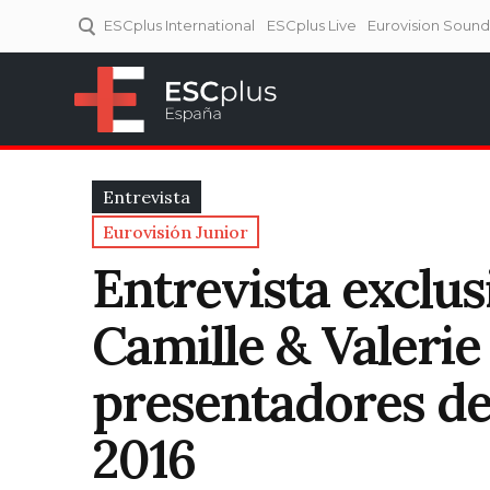
ESCplus International
ESCplus Live
Eurovision Soun
ESCplus España
Tu punto de referencia al
Eurovisión y NFs.
Entrevista
Eurovisión Junior
Entrevista exclu
Camille & Valerie 
presentadores de
2016