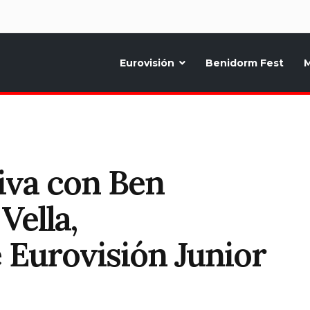
d
Eurovisión
Benidorm Fest
M
ternativo sobre la música y fiestas de toda Europa, Noticias diarias, op
siva con Ben
Vella,
 Eurovisión Junior