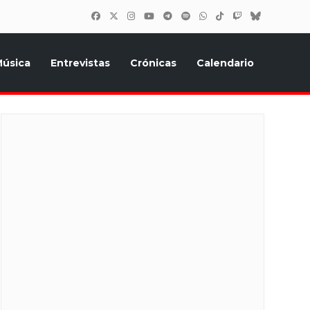
úsica
Entrevistas
Crónicas
Calendario
inión, Eurostars, y todo lo relacionado con el festival de