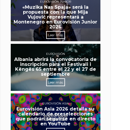
EUROVISIÓN JUNIOR
«Muzika Nas Spaja» será la
propuesta con la que Mija
Vujović representará a
Montenegro en Eurovisión Junior
2026
Leer más
EUROVISIÓN
Albania abrirá la convocatoria de
inscripción para el Festivali i
Këngës 65 entre el 22 y el 27 de
septiembre
Leer más
EUROVISIÓN ASIA
Eurovisión Asia 2026 detalla su
calendario de preselecciones
que podrán seguirse en directo
en YouTube