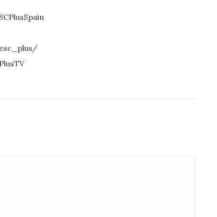
SCPlusSpain
s
esc_plus/
PlusTV