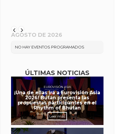
AGOSTO DE 2026
NO HAY EVENTOS PROGRAMADOS
ÚLTIMAS NOTICIAS
EUROVISIÓN ASIA
¡Una de ellas irá a Eurovisión Asia
2026! Bután presenta las
propuestas participantes en el
Rhythm of Bhutan
Leer más