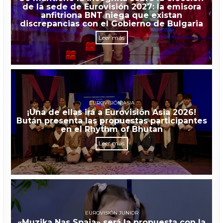
de la sede de Eurovisión 2027: la emisora
anfitriona BNT niega que existan
discrepancias con el Gobierno de Bulgaria
Leer más
EUROVISIÓN ASIA
¡Una de ellas irá a Eurovisión Asia 2026!
Bután presenta las propuestas participantes
en el Rhythm of Bhutan
Leer más
EUROVISIÓN JUNIOR
«Muzika Nas Spaja» será la propuesta con la