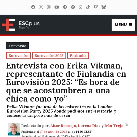
MENU
ESCplus España
Entrevista
Eurovisión
Eurovisión 2025
Finlandia
Entrevista con Erika Vikman,
representante de Finlandia en
Eurovisión 2025: “Es hora de
que se acostumbren a una
chica como yo”
Erika Vikman fue una de las asistentes en la London
Eurovision Party 2025 donde pudimos entrevistarla y
conocerla un poco más de cerca
Redactado por:
Aitor Bermejo
,
Lorena Díaz
y
Iván Trejo
Publicado el
17 de abril de 2025
a las 14:30 CEST
Actualizado el 12 de mayo de 2025 a las 11:14 CEST