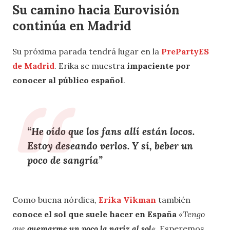
Su camino hacia Eurovisión
continúa en Madrid
Su próxima parada tendrá lugar en la
PrePartyES
de Madrid
. Erika se muestra
impaciente por
conocer al público español
.
“
He oído que los fans allí están locos
.
Estoy
deseando verlos
. Y sí,
beber un
poco de sangría
”
Como buena nórdica,
Erika Vikman
también
conoce el sol
que suele hacer en España
«Tengo
que
quemarme un poco la nariz al sol
«
. Esperemos