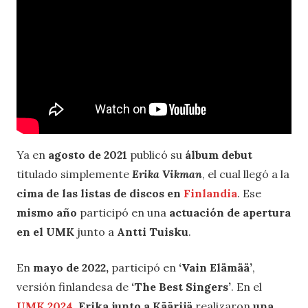
Ya en
agosto de 2021
publicó su
álbum debut
titulado simplemente
Erika Vikman
, el cual llegó a la
cima de las listas de discos en
Finlandia
. Ese
mismo año
participó en una
actuación de apertura
en el UMK
junto a
Antti Tuisku
.
En
mayo de 2022,
participó en
‘Vain Elämää’
,
versión finlandesa de
‘The Best Singers’
. En el
UMK 2024
,
Erika junto a Käärijä
realizaron
una