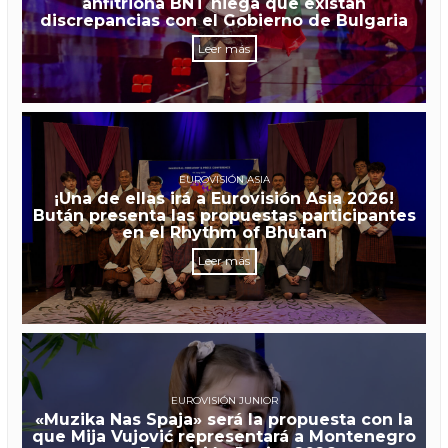
anfitriona BNT niega que existan
discrepancias con el Gobierno de Bulgaria
Leer más
EUROVISIÓN ASIA
¡Una de ellas irá a Eurovisión Asia 2026!
Bután presenta las propuestas participantes
en el Rhythm of Bhutan
Leer más
EUROVISIÓN JUNIOR
«Muzika Nas Spaja» será la propuesta con la
que Mija Vujović representará a Montenegro