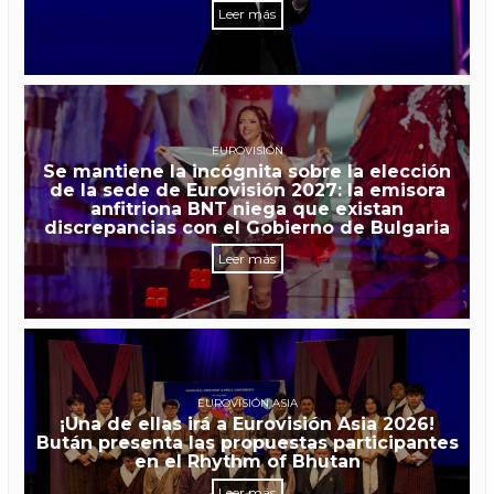
Leer más
EUROVISIÓN
Se mantiene la incógnita sobre la elección
de la sede de Eurovisión 2027: la emisora
anfitriona BNT niega que existan
discrepancias con el Gobierno de Bulgaria
Leer más
EUROVISIÓN ASIA
¡Una de ellas irá a Eurovisión Asia 2026!
Bután presenta las propuestas participantes
en el Rhythm of Bhutan
Leer más