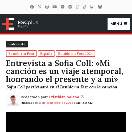
MENU
ESCplus España
Entrevista
Benidorm Fest
España
Benidorm Fest 2024
Entrevista a Sofia Coll: «Mi
canción es un viaje atemporal,
honrando el presente y a mí»
Sofia Coll participará en el Benidorm Fest con la canción
Redactado por:
Cristhian Solano
Publicado el
15 de diciembre de 2023
a las 18:18 CET