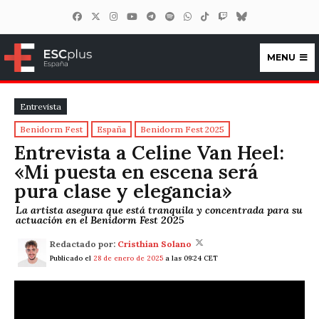
MENU
ESCplus España
Entrevista
Benidorm Fest
España
Benidorm Fest 2025
Entrevista a Celine Van Heel:
«Mi puesta en escena será
pura clase y elegancia»
La artista asegura que está tranquila y concentrada para su
actuación en el Benidorm Fest 2025
Redactado por:
Cristhian Solano
Publicado el
28 de enero de 2025
a las 09:24 CET