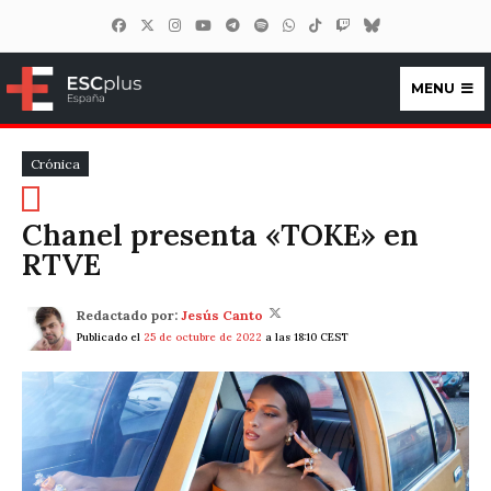
MENU
ESCplus España
Crónica
Chanel presenta «TOKE» en
RTVE
Redactado por:
Jesús Canto
Publicado el
25 de octubre de 2022
a las 18:10 CEST