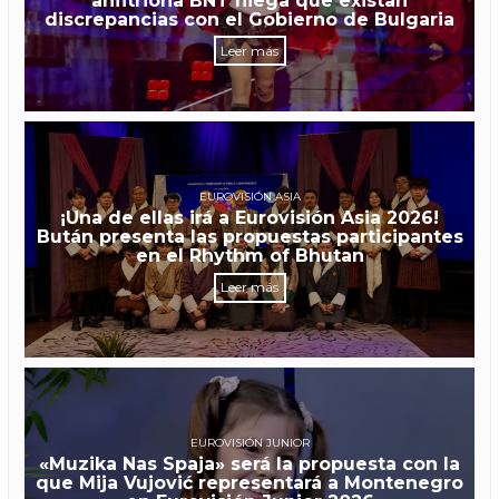
anfitriona BNT niega que existan
discrepancias con el Gobierno de Bulgaria
Leer más
EUROVISIÓN ASIA
¡Una de ellas irá a Eurovisión Asia 2026!
Bután presenta las propuestas participantes
en el Rhythm of Bhutan
Leer más
EUROVISIÓN JUNIOR
«Muzika Nas Spaja» será la propuesta con la
que Mija Vujović representará a Montenegro