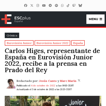
MENU
ESCplus España
Crónica
Eurovisión Junior
Eurovisión Junior 2022
España
Carlos Higes, representante de
España en Eurovisión Junior
2022, recibe a la prensa en
Prado del Rey
Redactado por:
Jesús Canto
y
Marc Marín
Publicado el
4 de octubre de 2022
a las 19:15 CEST
Actualizado el 5 de octubre de 2022 a las 21:25 CEST