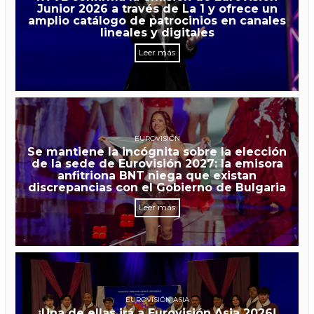
Junior 2026 a través de La 1 y ofrece un
amplio catálogo de patrocinios en canales
lineales y digitales
Leer más
EUROVISIÓN
Se mantiene la incógnita sobre la elección
de la sede de Eurovisión 2027: la emisora
anfitriona BNT niega que existan
discrepancias con el Gobierno de Bulgaria
Leer más
EUROVISIÓN ASIA
¡Una de ellas irá a Eurovisión Asia 2026!