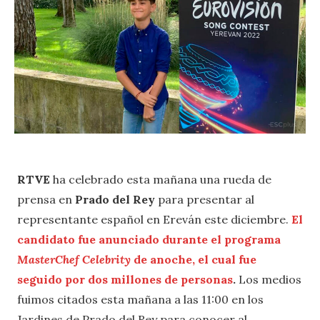
RTVE
ha celebrado esta mañana una rueda de
prensa en
Prado del Rey
para presentar al
representante español en Ereván este diciembre.
El
candidato fue anunciado durante el programa
MasterChef Celebrity
de anoche, el cual fue
seguido por dos millones de personas
.
Los medios
fuimos citados esta mañana a las 11:00 en los
Jardines de Prado del Rey para conocer al